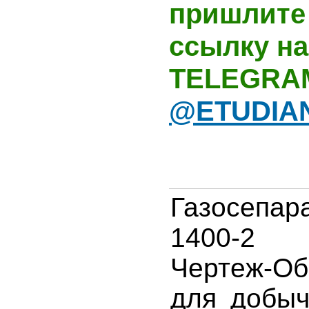
пришлите 
ссылку на
TELEGRA
@ETUDIA
Газосепар
1400-2 
Чертеж-Об
для добыч