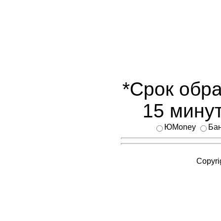
*Срок обра
15 минут
ЮMoney
Бан
Copyri