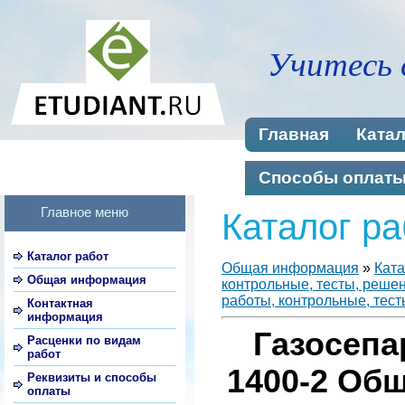
Учитесь 
Главная
Катал
Способы оплат
Главное меню
Каталог ра
Каталог работ
Общая информация
»
Ката
Общая информация
контрольные, тесты, реше
работы, контрольные, тест
Контактная
информация
Газосепа
Расценки по видам
работ
1400-2 Об
Реквизиты и способы
оплаты