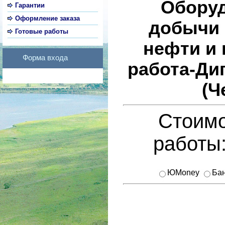
Оборуд
Гарантии
Оформление заказа
добычи 
Готовые работы
нефти и 
Форма входа
работа-Ди
(Ч
Стоимо
работы
ЮMoney
Бан