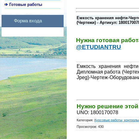
Готовые работы
Емкость хранения нефти-Черт
Форма входа
(Чертежи) - Артикул: 180017007
Нужна готовая рабо
@ETUDIANTRU
Емкость хранения нефти
Дипломная работа (Чертеж
Jpeg)-Чертеж-Оборудовани
Нужно решение это
UNO
:
1800170078
Категория
:
Курсовые работы, контрольн
Просмотров
:
430