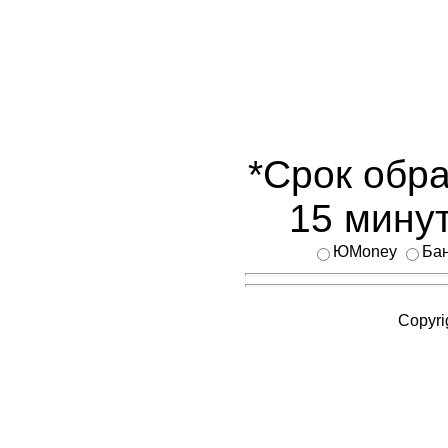
*Срок обра
15 минут
ЮMoney
Бан
Copyri