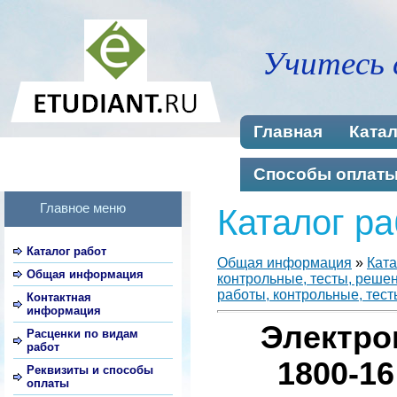
Учитесь 
Главная
Катал
Способы оплат
Главное меню
Каталог ра
Каталог работ
Общая информация
»
Ката
Общая информация
контрольные, тесты, реше
работы, контрольные, тест
Контактная
информация
Электро
Расценки по видам
работ
1800-1
Реквизиты и способы
оплаты