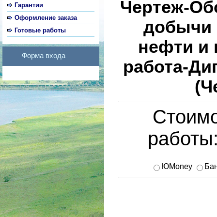
Чертеж-Об
Гарантии
Оформление заказа
добычи 
Готовые работы
нефти и 
Форма входа
работа-Ди
(Ч
Стоимо
работы
ЮMoney
Бан