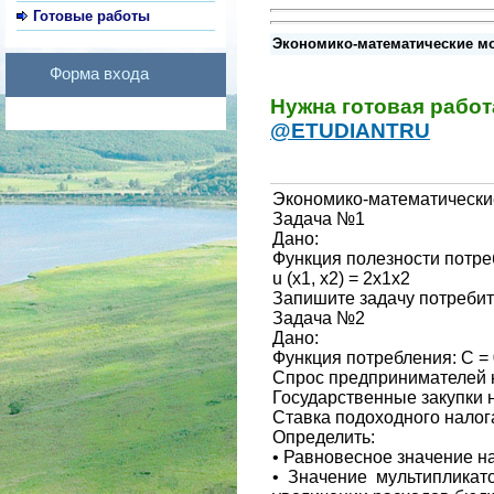
Готовые работы
Экономико-математические мод
Форма входа
Нужна готовая рабо
@ETUDIANTRU
Экономико-математические
Задача №1
Дано:
Функция полезности потре
u (x1, x2) = 2x1x2
Запишите задачу потребит
Задача №2
Дано:
Функция потребления: C = 
Спрос предпринимателей на
Государственные закупки н
Ставка подоходного налога:
Определить:
• Равновесное значение н
• Значение мультипликат