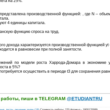
ета на 25%.
представлена производственной функцией: , где N – объем
тала.
уют 4 единицы капитала.
анскую функцию спроса на труд.
о дохода характеризуется производственной функцией yt = m
ходится в равновесии при полной занятости.
ежений по модели роста Харрода-Домара в экономике у
оста в 5%?
 потребуется осуществить в периоде t3 для сохранения рав
й работы, пиши в TELEGRAM
@ETUDIANTRU
ые, тесты, решение задач (18)
Стоимость работы
:
270
Артикул - 1800170089