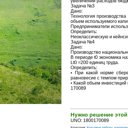
увеличении расходов бюдж
Задача №3
Дано:
Технология производства 
объем используемого капи
Предприниматели использ
Определить:
Неоклассическую и кейнси
Задача №4
Дано:
Производство национальног
В периоде t0 экономика на
Lt0 =200 единиц труда.
Определить:
• При какой норме сбер
равновесие с темпом прир
• Какой объем инвестиций
170089
Нужно решение это
UNO
:
1800170089
Категория
:
Курсовые работы, контрольн