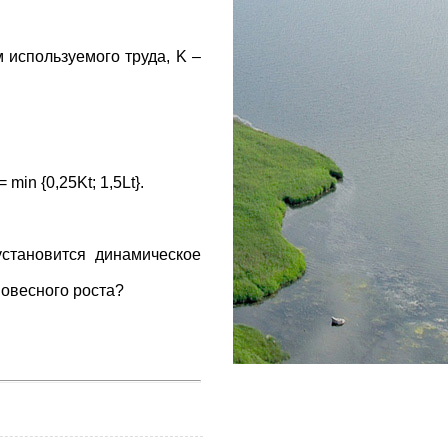
 используемого труда, K –
in {0,25Kt; 1,5Lt}.
становится динамическое
новесного роста?