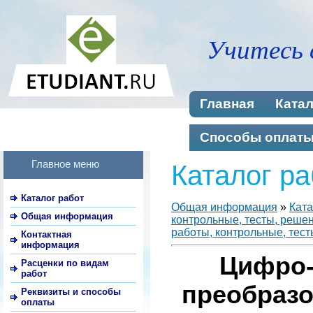
Учитесь 
Главная
Катал
Способы оплат
Главное меню
Каталог ра
Каталог работ
Общая информация
»
Ката
Общая информация
контрольные, тесты, реше
работы, контрольные, тест
Контактная
информация
Цифро-
Расценки по видам
работ
преобразо
Реквизиты и способы
оплаты