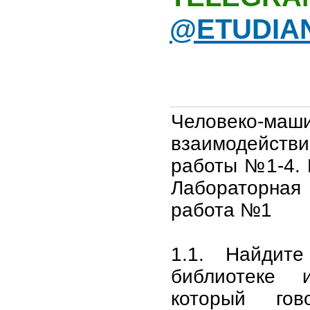
@ETUDIA
Человеко-маш
взаимодейст
работы №1-4. 
Лабораторна
работа №1
1.1. Найдит
библиотеке 
который го