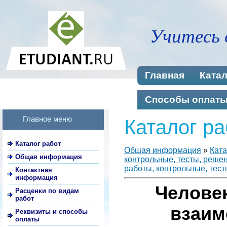
Учитесь 
Главная
Катал
Способы оплат
Главное меню
Каталог ра
Каталог работ
Общая информация
»
Ката
Общая информация
контрольные, тесты, реше
работы, контрольные, тест
Контактная
информация
Челове
Расценки по видам
работ
взаим
Реквизиты и способы
оплаты