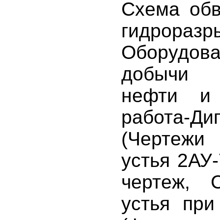
Схема обв
гидроразр
Оборуд
добычи 
нефти и 
работа-Ди
(Чертеж
устья 2АУ
чертеж, 
устья при