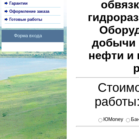
обвязк
Гарантии
Оформление заказа
гидрора
Готовые работы
Оборуд
Форма входа
добычи 
нефти и 
Стоимо
работы
ЮMoney
Бан