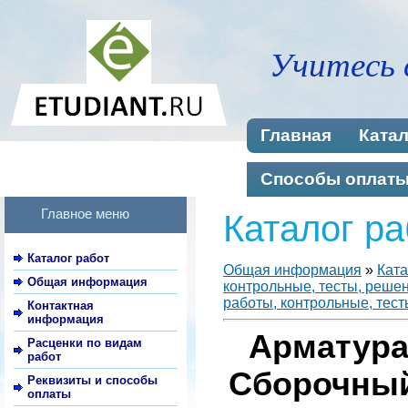
Учитесь 
Главная
Катал
Способы оплат
Главное меню
Каталог ра
Каталог работ
Общая информация
»
Ката
Общая информация
контрольные, тесты, реше
работы, контрольные, тест
Контактная
информация
Арматура
Расценки по видам
работ
Сборочный
Реквизиты и способы
оплаты