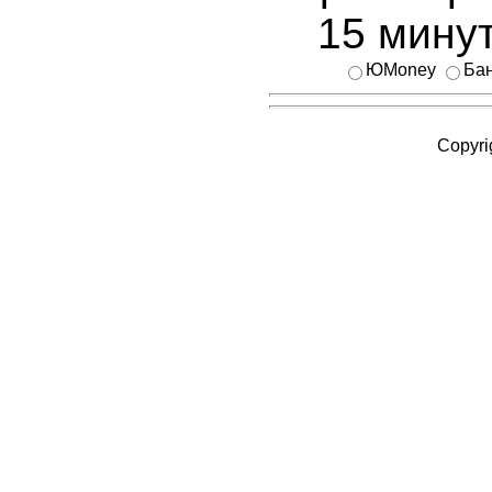
15 минут
ЮMoney
Бан
Copyri