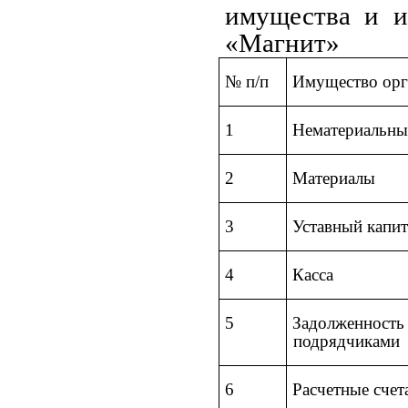
имущества и и
«Магнит»
№ п/п
Имущество орг
1
Нематериальны
2
Материалы
3
Уставный капит
4
Касса
5
Задолженность
подрядчиками
6
Расчетные счет