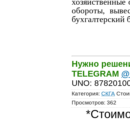
хозяйственные 
обороты, выве
бухгалтерский б
Нужно решени
TELEGRAM
@
UNO
:
8782010
Категория
:
СКГА
Стои
Просмотров
:
362
*Стоимо