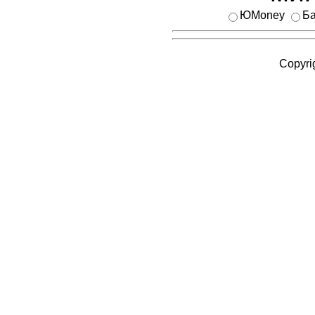
ЮMoney
Ба
Copyri