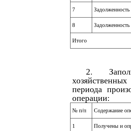
7
Задолженность 
8
Задолженность
Итого
2. Запол
хозяйственных 
периода произ
операции:
№ п/п
Содержание оп
1
Получены и опр