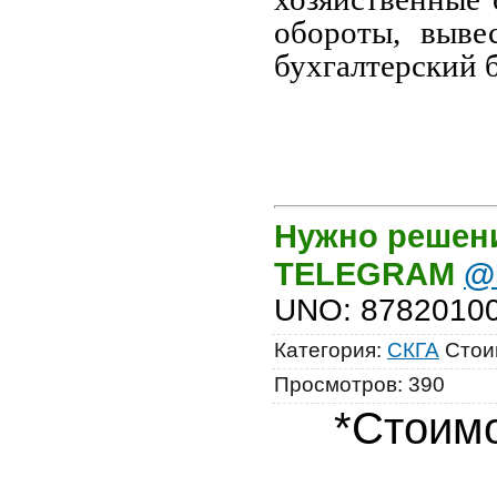
обороты, выве
бухгалтерский б
Нужно решени
TELEGRAM
@
UNO
:
8782010
Категория
:
СКГА
Стои
Просмотров
:
390
*Стоимо