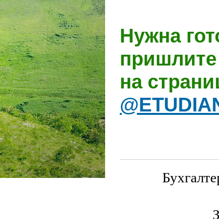
Нужна гот
пришлите 
на стран
@ETUDIA
Бухгалте
З