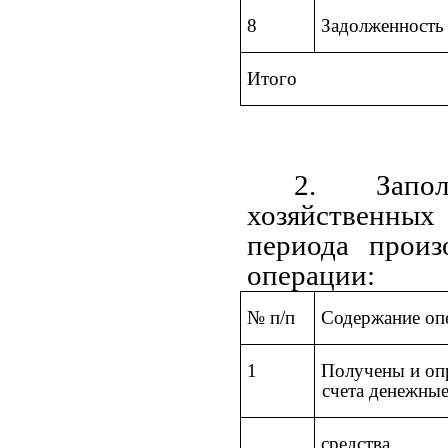
8
Задолженность
Итого
2. Запол
хозяйственных 
периода произ
операции:
№ п/п
Содержание оп
1
Получены и опр
счета денежны
средства