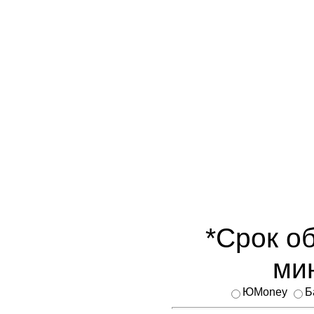
*Срок об
мин
ЮMoney
Б