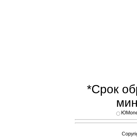
*Срок об
мин
ЮMon
Copyri