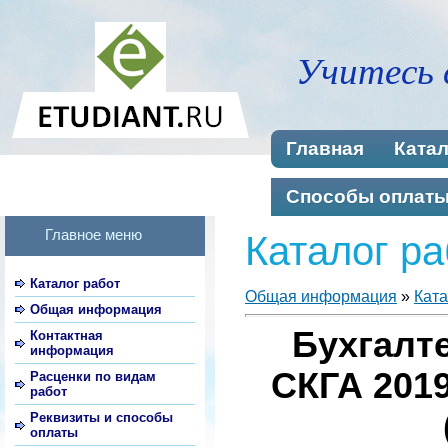
Учитесь 
Главная
Катал
Способы оплат
Главное меню
Каталог ра
Каталог работ
Общая информация
»
Ката
Общая информация
Бухгалте
Контактная
информация
СКГА 2019
Расценки по видам
работ
Реквизиты и способы
оплаты