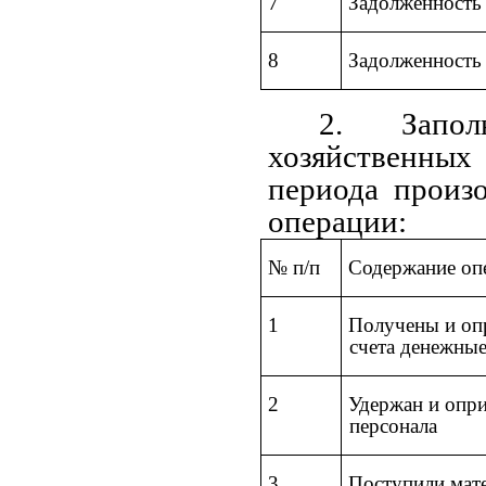
7
Задолженность 
8
Задолженность
2. Запол
хозяйственных 
периода произ
операции:
№ п/п
Содержание оп
1
Получены и опр
счета денежные
2
Удержан и опри
персонала
3
Поступили мат