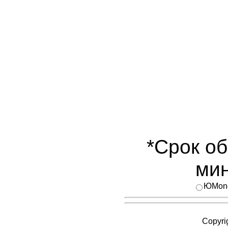
*Срок об
мин
ЮMon
Copyri