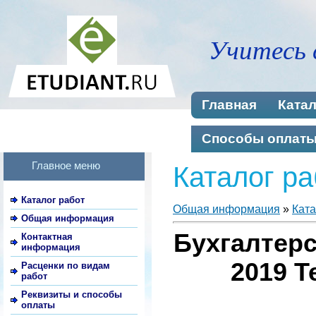
Учитесь 
Главная
Катал
Способы оплат
Главное меню
Каталог ра
Каталог работ
Общая информация
»
Ката
Общая информация
Бухгалтерс
Контактная
информация
2019 Т
Расценки по видам
работ
Реквизиты и способы
оплаты