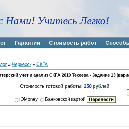
с Нами! Учитесь Легко!
ог
Гарантии
Стоимость работ
Способы
лог
»
Черкесск
»
СКГА
терский учет и анализ СКГА 2019 Текеева - Задание 13 (вари
Стоимость готовой работы:
250
рублей
ЮMoney
Банковской картой