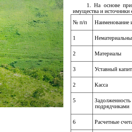
1. На основе при
имущества и источники
№ п/п
Наименование 
1
Нематериальны
2
Материалы
3
Уставный капит
2
Касса
5
Задолженность
подрядчиками
6
Расчетные счет