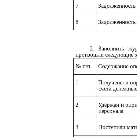
7
Задолженность 
8
Задолженность
2. Заполнить жур
произошли следующие х
№ п/п
Содержание оп
1
Получены и опр
счета денежные
2
Удержан и опри
персонала
3
Поступили мат