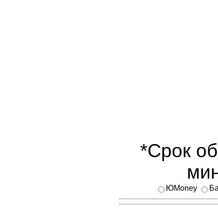
*Срок об
мин
ЮMoney
Ба