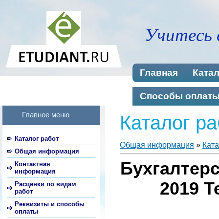
Учитесь 
Главная
Катал
Способы оплат
Главное меню
Каталог ра
Каталог работ
Общая информация
»
Ката
Общая информация
Бухгалтерс
Контактная
информация
2019 Т
Расценки по видам
работ
Реквизиты и способы
оплаты