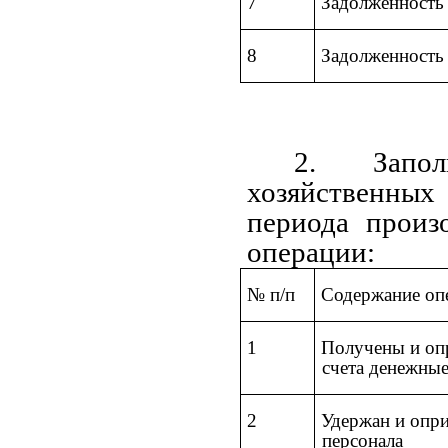
7
Задолженность 
8
Задолженность
2. Запол
хозяйственных 
периода произ
операции:
№ п/п
Содержание оп
1
Получены и опр
счета денежные
2
Удержан и опри
персонала