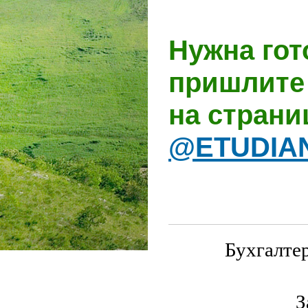
Нужна гот
пришлите 
на стран
@ETUDIA
Бухгалте
З