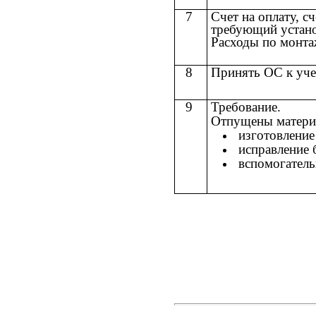
7
Счет на оплату, с
требующий устано
Расходы по монта
8
Принять ОС к уче
9
Требование.
Отпущены материа
изготовление
исправление 
вспомогатель