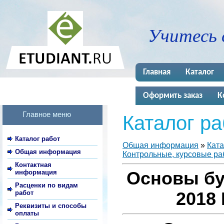
Учитесь 
Главная
Каталог
Оформить заказ
К
Главное меню
Каталог ра
Каталог работ
Общая информация
»
Ката
Общая информация
Контрольные, курсовые раб
Контактная
информация
Основы бу
Расценки по видам
работ
2018 
Реквизиты и способы
оплаты