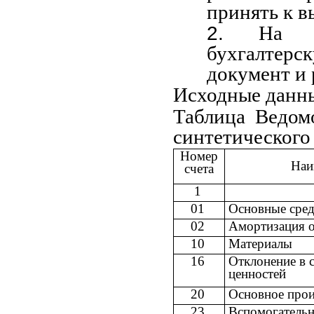
принять к в
На к
бухгалтер
документ и 
Исходные данн
Таблица Ведомо
синтетического 
Номер
Наи
счета
1
01
Основные сред
02
Амортизация о
10
Материалы
16
Отклонение в 
ценностей
20
Основное прои
23
Вспомогательн