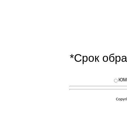
*Срок обра
ЮM
Copyr