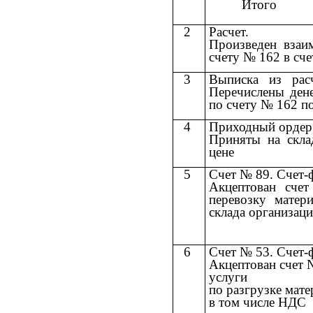
Итого
2
Расчет.
Произведен взаи
счету № 162 в сче
3
Выписка из расч
Перечислены дене
по счету № 162 п
4
Приходный ордер
Приняты на скла
цене
5
Счет № 89. Счет-
Акцептован сче
перевозку матер
склада организац
6
Счет № 53. Счет-
Акцептован счет 
услуги
по разгрузке мате
в том числе НДС