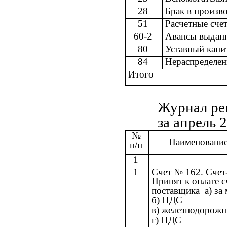
28
Брак в произв
51
Расчетные сче
60-2
Авансы выдан
80
Уставный кап
84
Нераспределен
Итого
Журнал ре
за апрель 2
№
Наименование
п/п
1
1
Счет № 162. Счет
Принят к оплате 
поставщика а) за
б) НДС
в) железнодорож
г) НДС