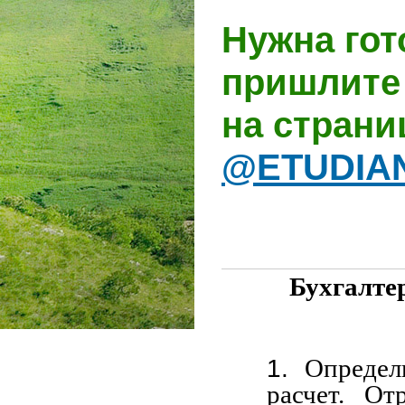
Нужна гот
пришлите 
на стран
@ETUDIA
Бухгалте
Определ
расчет. От