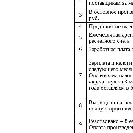
поставщикам за м
В основное произ
3
руб.
4
Предприятие имее
Ежемесячная арен
5
расчетного счета
6
Заработная плата 
Зарплата и налог
следующего месяца
7
Оплачиваем налоги
«кредитку» за 3 м
года оставляем в 
Выпущено на скла
8
полную производс
Реализовано
–
8 е
9
Оплата произведе