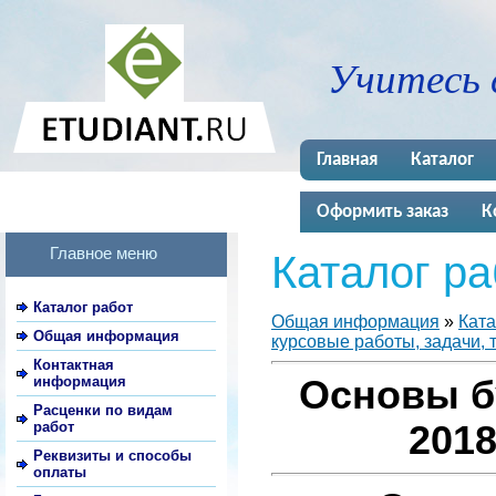
Учитесь 
Главная
Каталог
Оформить заказ
К
Главное меню
Каталог ра
Каталог работ
Общая информация
»
Ката
Общая информация
курсовые работы, задачи, 
Контактная
информация
Основы б
Расценки по видам
работ
2018
Реквизиты и способы
оплаты