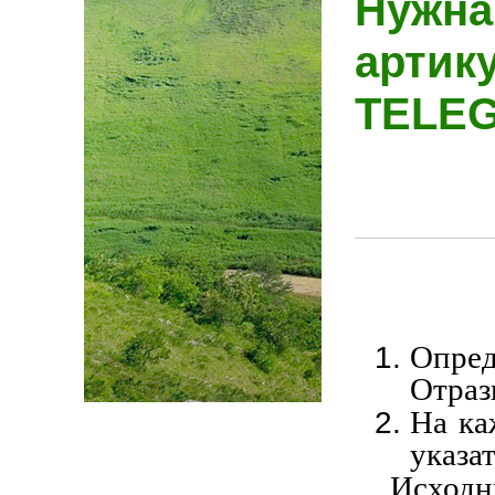
Нужна
артик
TELE
Опре
Отраз
На ка
указа
Исходн