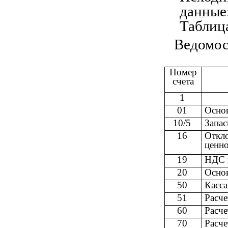
Таблиц
Ведомост
Номер
счета
1
01
Основ
10/5
Запа
16
Откло
ценно
19
НДС 
20
Осно
50
Касса
51
Расче
60
Расче
70
Расче