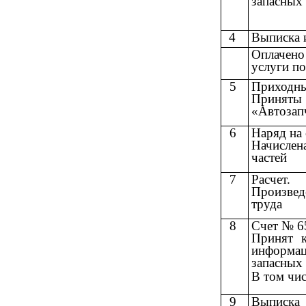
запасных
4
Выписка и
Оплачено
услуги по
5
Приходны
Приняты
«Автозап
6
Наряд на 
Начислен
частей
7
Расчет.
Произвед
труда
8
Счет № 6
Принят 
информа
запасных 
В том чи
9
Выписка 