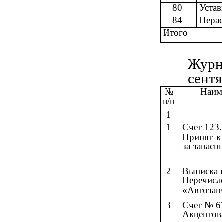
80
Уста
84
Нера
Итого
Журн
сентя
№
Наим
п/п
1
1
Счет 123.
Принят к
за запас
2
Выписка и
Перечисл
«Автозапч
3
Счет № 6
Акцептов