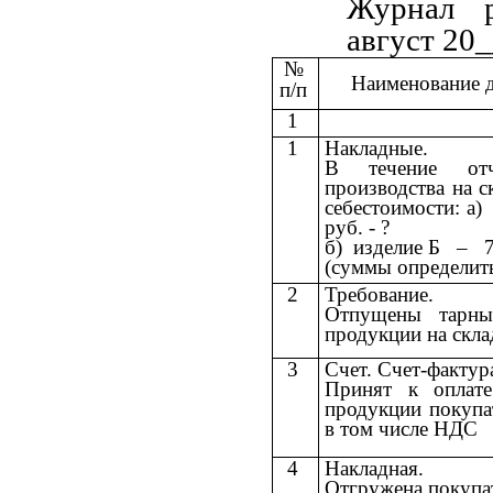
Журнал р
август 20_
№
Наименование д
п/п
1
1
Накладные.
В течение отч
производства на с
себестоимости: а
руб. - ?
б) изделие Б
–
7 
(суммы определит
2
Требование.
Отпущены тарны
продукции на скла
3
Счет. Счет-фактур
Принят к оплат
продукции покупа
в том числе НДС
4
Накладная.
Отгружена покупа