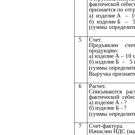
фактической себес
признается по отг
а) изделие А
–
10
б) изделие Б
–
5 
(суммы определит
5
Счет.
Предъявлен сче
продукцию:
а) изделие А
–
10 ш
б) изделие Б
–
5 ш
(суммы определит
Выручка признаетс
6
Расчет.
Списываются рас
фактической себе
а) изделие А - ?
б) изделие Б - ?
(суммы определит
7
Счет-фактура.
Начислен НДС (мак