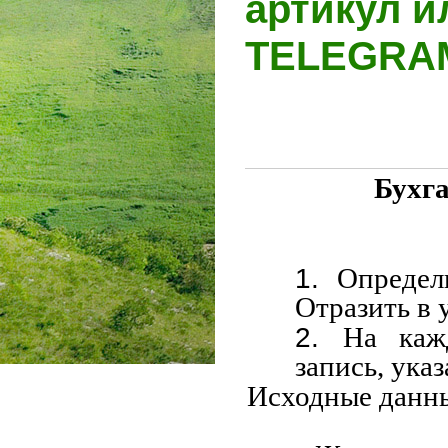
артикул и
TELEGR
Бухга
Определ
Отразить в 
На каж
запись, ука
Исходные данн