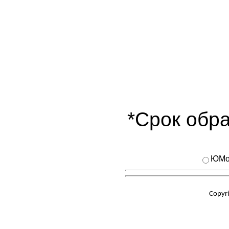
*Срок обра
ЮMo
Copyr