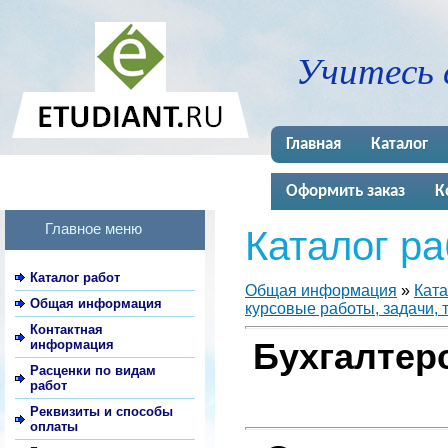
Учитесь 
Главная
Каталог
Оформить заказ
К
Главное меню
Каталог ра
Каталог работ
Общая информация
»
Ката
Общая информация
курсовые работы, задачи, 
Контактная
информация
Бухгалтерс
Расценки по видам
работ
Реквизиты и способы
оплаты