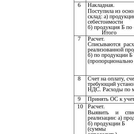
6
Накладная.
Поступила из осно
склад: а) продукци
себестоимости
б) продукция Б по
Итого
7
Расчет.
Списываются расх
реализованной про
б) по продукции Б
(пропорционально 
8
Счет на оплату, сч
требующий установ
НДС. Расходы по 
9
Принять ОС к уче
10
Расчет.
Выявить и спис
реализации: а) пр
б) продукции Б
(суммы