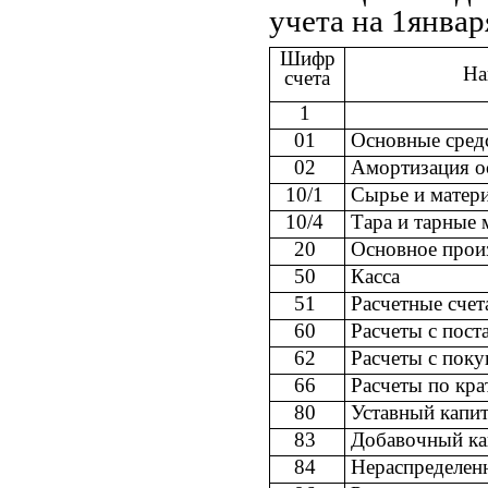
учета на 1январ
Шифр
На
счета
1
01
Основные сред
02
Амортизация о
10/1
Сырье и матер
10/4
Тара и тарные 
20
Основное прои
50
Касса
51
Расчетные сче
60
Расчеты с пос
62
Расчеты с поку
66
Расчеты по кр
80
Уставный капит
83
Добавочный ка
84
Нераспределен