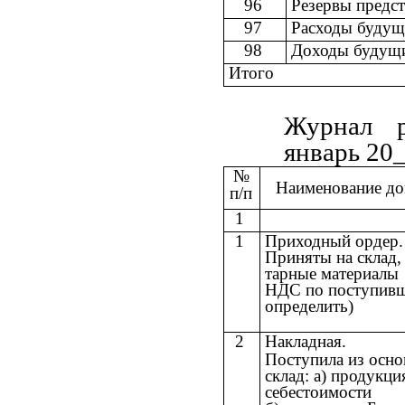
96
Резервы предс
97
Расходы будущ
98
Доходы будущ
Итого
Журнал р
январь 20_
№
Наименование до
п/п
1
1
Приходный ордер. 
Приняты на склад,
тарные материалы
НДС по поступивш
определить)
2
Накладная.
Поступила из осно
склад: а) продукци
себестоимости