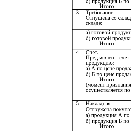
б) продукция Б по
Итого
3
Требование.
Отпущена со склад
складе:
а) готовой проду
б) готовой проду
Итого
4
Счет.
Предъявлен счет
продукцию:
а) А по цене прод
б) Б по цене прод
Итого
(момент признания
осуществляется по
5
Накладная.
Отгружена покупат
а) продукция А по
б) продукция Б по
Итого