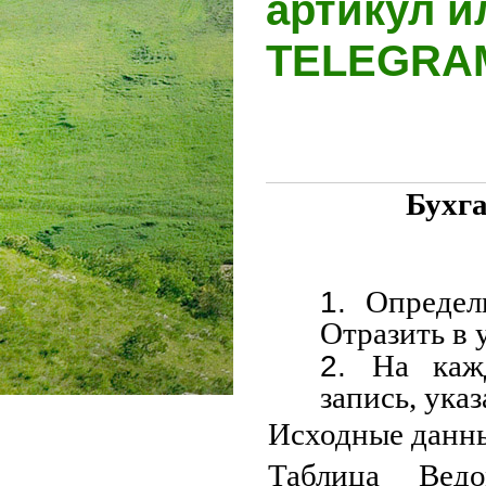
артикул и
TELEGR
Бухга
Определ
Отразить в 
На каж
запись, ука
Исходные данн
Таблица Ведом