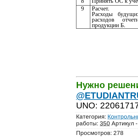
8
Принять ОС к уче
9
Расчет.
Расходы будущи
расходов отче
продукции Б.
Нужно решен
@ETUDIANTR
UNO
:
2206171
Категория
:
Контрольны
работы
:
350
Артикул 
Просмотров
:
278