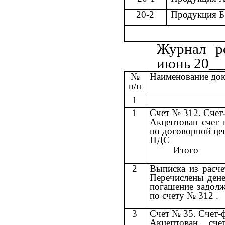
20-2
Продукция Б
Журнал р
июнь 20___
№
Наименование док
п/п
1
1
Счет № 312. Счет
Акцептован счет 
по договорной це
НДС
Итого
2
Выписка из расче
Перечислены дене
погашение задолж
по счету № 312 .
3
Счет № 35. Счет-
Акцептован сче