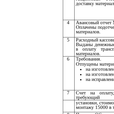
доставку материа
4
Авансовый отчет 
Оплачены подотче
материалов.
5
Расходный кассов
Выданы денежные 
в оплату транс
материалов.
6
Требования.
Отпущены материа
на изготовле
на изготовле
на исправлен
7
Счет на оплату,
требующий
установки, стоимо
монтажу 15000 в 