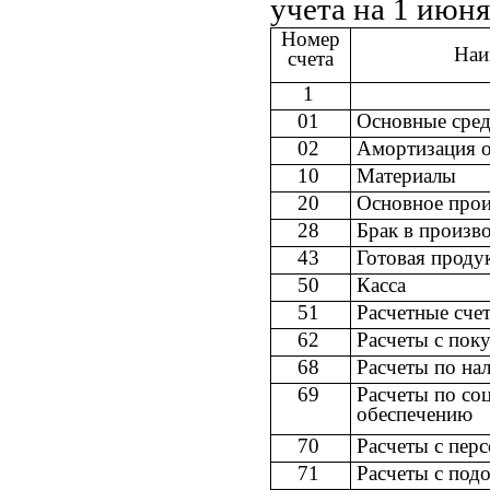
учета на 1 июня
Номер
Наи
счета
1
01
Основные сред
02
Амортизация о
10
Материалы
20
Основное прои
28
Брак в произв
43
Готовая проду
50
Касса
51
Расчетные сче
62
Расчеты с пок
68
Расчеты по на
69
Расчеты по со
обеспечению
70
Расчеты с перс
71
Расчеты с под