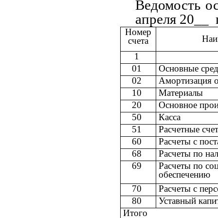
Ведомость ос
апреля 20__ г
Номер
Наи
счета
1
01
Основные сред
02
Амортизация о
10
Материалы
20
Основное прои
50
Касса
51
Расчетные сче
60
Расчеты с пос
68
Расчеты по на
69
Расчеты по со
обеспечению
70
Расчеты с перс
80
Уставный кап
Итого