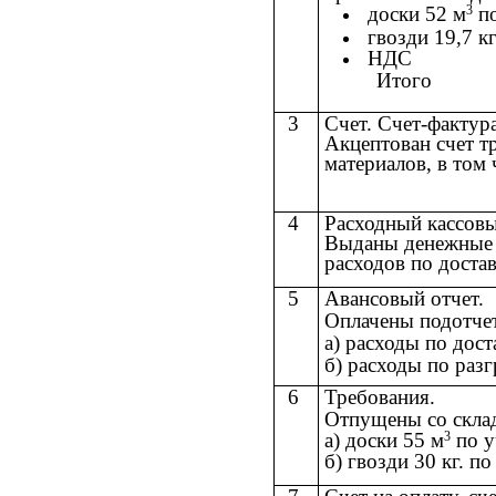
3
доски 52 м
по
гвозди 19,7 кг
НДС
Итого
3
Счет. Счет-фактур
Акцептован счет т
материалов, в том
4
Расходный кассовы
Выданы денежные с
расходов по достав
5
Авансовый отчет.
Оплачены подотче
а) расходы по дост
б) расходы по разг
6
Требования.
Отпущены со склад
3
а) доски 55 м
по у
б) гвозди 30 кг. по