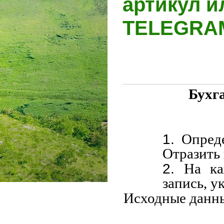
артикул и
TELEGR
Бухг
Опред
Отразить 
На ка
запись, у
Исходные данн