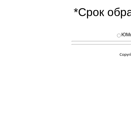
*Срок обра
ЮMo
Copyr