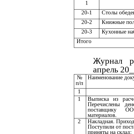
1
20-1
Столы обеде
20-2
Книжные по
20-3
Кухонные н
Итого
Журнал р
апрель 20__
№
Наименование док
п/п
1
1
Выписка из расч
Перечислены ден
поставщику ОО
материалов.
2
Накладная. Прихо
Поступили от пос
приняты на склад: