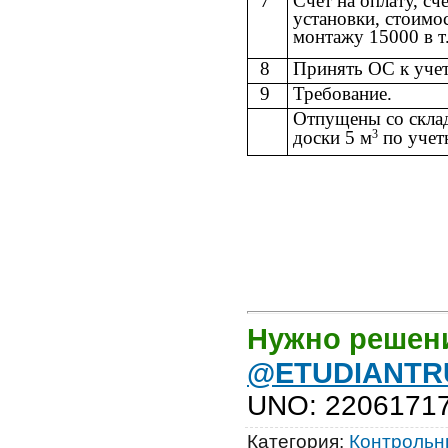
7
Счет на оплату, с
установки, стоимо
монтажу 15000 в т
8
Принять ОС к уче
9
Требование.
Отпущены со склад
3
доски 5 м
по учет
Нужно решен
@ETUDIANTR
UNO
:
2206171
Категория
:
Контрольны