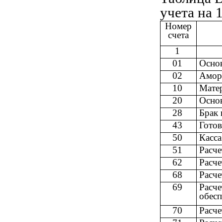
учета на 
Номер
счета
1
01
Основ
02
Амор
10
Мате
20
Осно
28
Брак 
43
Готов
50
Касса
51
Расче
62
Расче
68
Расче
69
Расче
обес
70
Расче