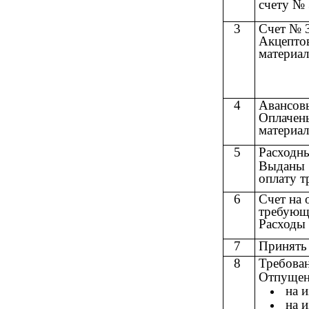
счету № 
3
Счет № 3
Акцепто
материал
4
Авансов
Оплачен
материал
5
Расходны
Выданы д
оплату т
6
Счет на 
требующи
Расходы 
7
Принять
8
Требован
Отпущены
на 
на 