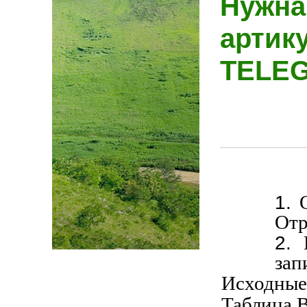
Нужна
артик
TELE
Отр
зап
Исходные
Таблица В