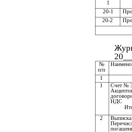
1
20-1
Про
20-2
Про
Журн
20__
№
Наимено
п/п
1
1
Счет № 
Акцепто
договорн
НДС
Ит
2
Выписка
Перечис
погашен