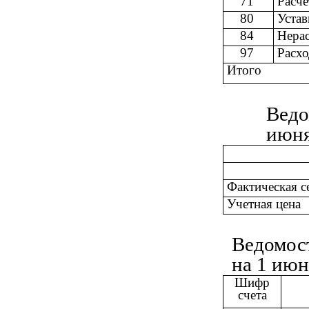
71
Расче
80
Уста
84
Нера
97
Расх
Итого
Ведо
июня
Фактическая с
Учетная цена
Ведомост
на 1 июн
Шифр
счета