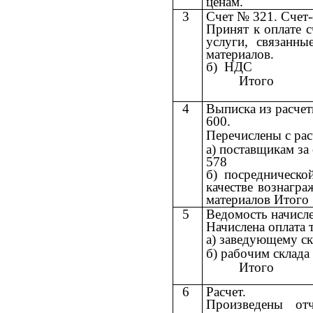
ценам.
3
Счет № 321. Счет
Принят к оплате с
услуги, связанн
материалов.
б) НДС
Итого
4
Выписка из расчет
600.
Перечислены с рас
а) поставщикам за
578
б) посредническ
качестве вознагр
материалов Итого
5
Ведомость начисле
Начислена оплата 
а) заведующему с
б) рабочим склада
Итого
6
Расчет.
Произведены от