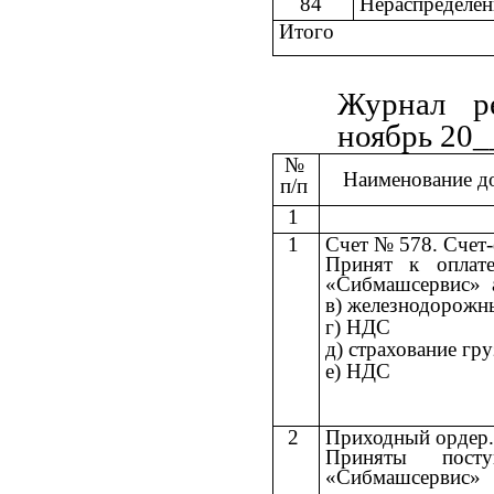
84
Нераспределен
Итого
Журнал р
ноябрь 20__
№
Наименование д
п/п
1
1
Счет № 578. Счет
Принят к опла
«Сибмашсервис» а
в) железнодорожн
г) НДС
д) страхование гру
е) НДС
2
Приходный ордер.
Приняты пос
«Сибмашсервис»