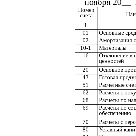
ноября 20__ г
Номер
Наи
счета
1
01
Основные сред
02
Амортизация о
10-1
Материалы
16
Отклонение в 
ценностей
20
Основное прои
43
Готовая проду
51
Расчетные сче
62
Расчеты с пок
68
Расчеты по на
69
Расчеты по со
обеспечению
70
Расчеты с перс
80
Уставный кап