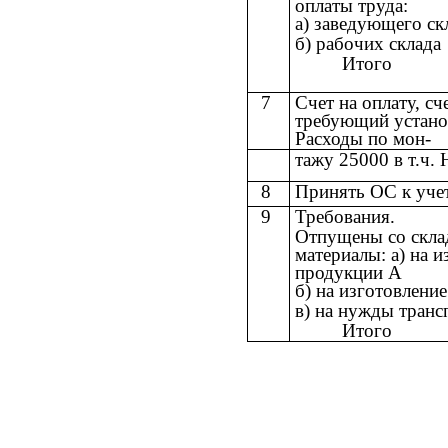
оплаты труда:
а) заведующего ск
б) рабочих склада
Итого
7
Счет на оплату, сч
требующий установ
Расходы по мон-
тажу 25000 в т.ч.
8
Принять ОС к уче
9
Требования.
Отпущены со скла
материалы: а) на и
продукции А
б) на изготовлени
в) на нужды транс
Итого