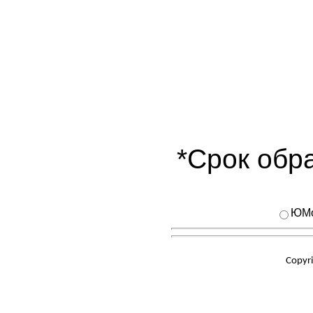
*Срок обра
ЮMo
Copyr