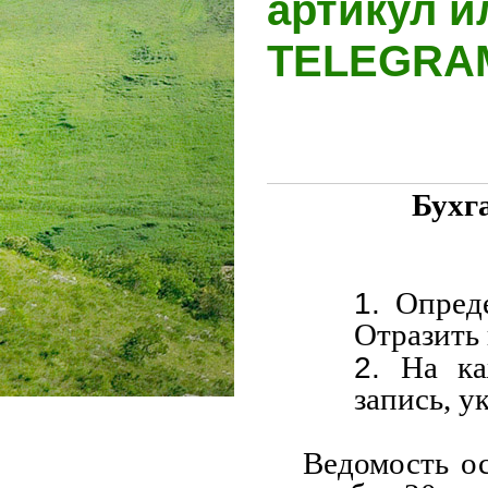
артикул и
TELEGR
Бухг
Опред
Отразить 
На ка
запись, у
Ведомость ос